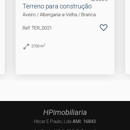
Terreno para construção
Aveiro / Albergaria-a-Velha / Branca
Ref
: TER_0021
2
2700
m
HPimobiliaria
Hilcar E Paulo, Lda
AMI: 16843