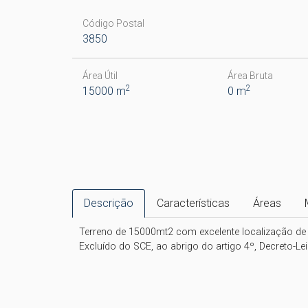
Código Postal
3850
Área Útil
Área Bruta
2
2
15000 m
0 m
Descrição
Características
Áreas
Terreno de 15000mt2 com excelente localização de d
Excluído do SCE, ao abrigo do artigo 4º, Decreto-Le