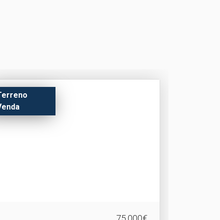
Terreno
Venda
75.000€