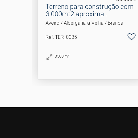
Terreno para construção com
3.​000mt2 aproxima...
Aveiro / Albergaria-a-Velha / Branca
Ref
: TER_0035
2
3500
m