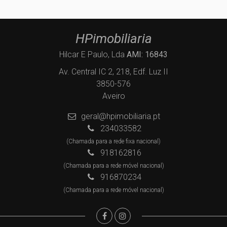
HPimobiliaria
Hilcar E Paulo, Lda
AMI: 16843
Av. Central IC 2, 218, Edf. Luz II
3850-576
Aveiro
geral@hpimobiliaria.pt
234033582
(Chamada para a rede fixa nacional)
918162816
(Chamada para a rede móvel nacional)
916870234
(Chamada para a rede móvel nacional)