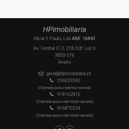
HPimobiliaria
Hilcar E Paulo, Lda
AMI: 16843
Av. Central IC 2, 218, Edf. Luz II
3850-576
Aveiro
geral@hpimobiliaria.pt
234033582
(Chamada para a rede fixa nacional)
918162816
(Chamada para a rede móvel nacional)
916870234
(Chamada para a rede móvel nacional)