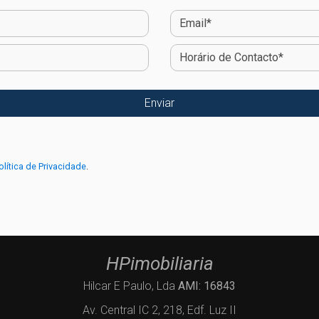
olítica de Privacidade
.
HPimobiliaria
Hilcar E Paulo, Lda
AMI: 16843
Av. Central IC 2, 218, Edf. Luz II