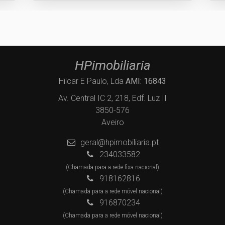
HPimobiliaria
Hilcar E Paulo, Lda
AMI: 16843
Av. Central IC 2, 218, Edf. Luz II
3850-576
Aveiro
geral@hpimobiliaria.pt
234033582
(Chamada para a rede fixa nacional)
918162816
(Chamada para a rede móvel nacional)
916870234
(Chamada para a rede móvel nacional)