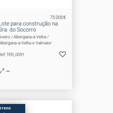
75.000€
Lote para construção na
Sra.​ do Socorro
Aveiro / Albergaria-a-Velha /
Albergaria-a-Velha e Valmaior
Ref
: TER_0091
rreno