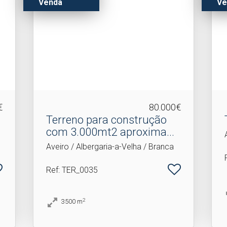
Venda
Ve
€
80.000€
Terreno para construção
com 3.​000mt2 aproxima...
Aveiro / Albergaria-a-Velha / Branca
Ref
: TER_0035
2
3500
m