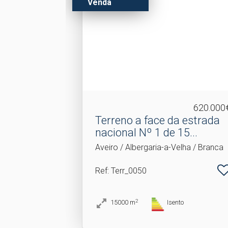
Venda
620.000
Terreno a face da estrada
nacional Nº 1 de 15.​..
Aveiro / Albergaria-a-Velha / Branca
Ref
: Terr_0050
2
15000
m
Isento