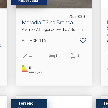
Reservada
€
265.000€
Moradia T3 na Branca
Aveiro / Albergaria-a-Velha / Branca
Ref
: MOR_116
3
3
Em
execução
Terreno
Te