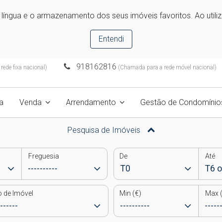
e língua e o armazenamento dos seus imóveis favoritos. Ao utili
Entendi
918162816
ede fixa nacional)
(Chamada para a rede móvel nacional)
a
Venda
Arrendamento
Gestão de Condomínio
Pesquisa de Imóveis
Freguesia
De
Até
o de Imóvel
Min (€)
Max (