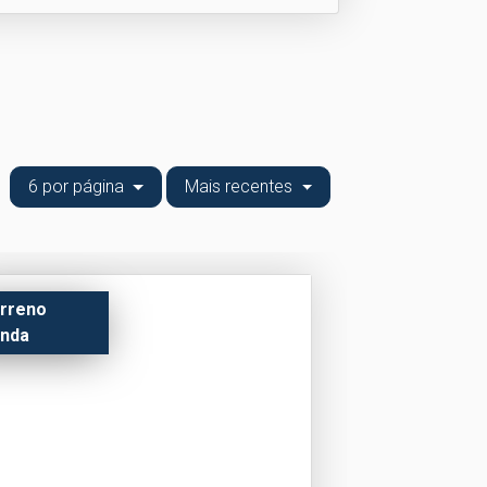
6 por página
Mais recentes
rreno
nda