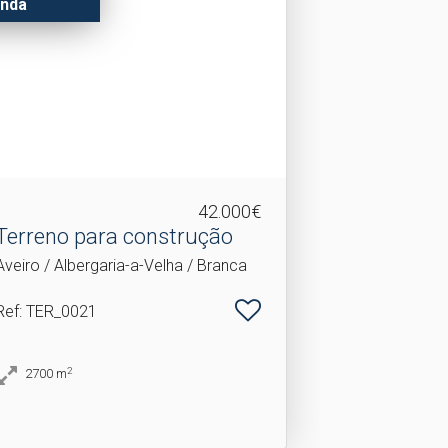
nda
42.000€
Terreno para construção
Aveiro / Albergaria-a-Velha / Branca
Ref
: TER_0021
2
2700
m